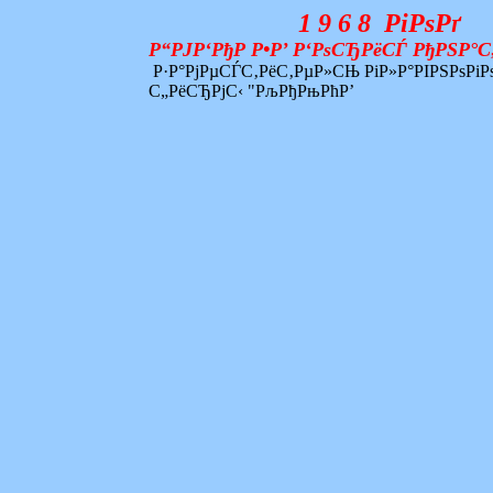
1 9 6 8 РіРѕРґ
Р“РЈР‘РђР Р•Р’ Р‘РѕСЂРёСЃ РђРЅР°С
Р·Р°РјРµСЃС‚РёС‚РµР»СЊ РіР»Р°РІРЅРѕРі
С„РёСЂРјС‹ "РљРђРњРћР’