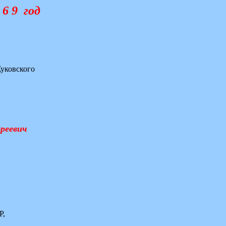
 6 9 год
уковского
реевич
Р,