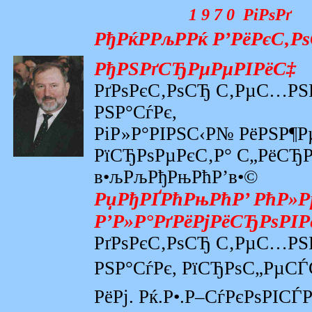
1 9 7 0 РіРѕРґ
РђРќРРљРРќ Р’РёРєС‚Р
РђРЅРґСЂРµРµРІРёС‡
РґРѕРєС‚РѕСЂ С‚РµС…Р
РЅР°СѓРє,
РіР»Р°РІРЅС‹Р№ РёРЅР¶
РїСЂРѕРµРєС‚Р° С„РёСЂР
в•љРљРђРњРћР’в•©
РџРђРҐРћРњРћР’ РћР»Р
Р’Р»Р°РґРёРјРёСЂРѕРІР
РґРѕРєС‚РѕСЂ С‚РµС…Р
РЅР°СѓРє, РїСЂРѕС„РµСЃ
РёРј. Рќ.Р•.Р–СѓРєРѕРІСЃ