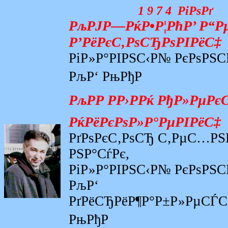
1 9 7 4 РіРѕРґ
РљРЈР—РќР•Р¦РћР’ Р“Р
Р’РёРєС‚РѕСЂРѕРІРёС‡
РіР»Р°РІРЅС‹Р№ РєРѕРЅ
РљР‘ РњРђР
РљРР РР›РРќ РђР»РµР
РќРёРєРѕР»Р°РµРІРёС‡
РґРѕРєС‚РѕСЂ С‚РµС…Р
РЅР°СѓРє,
РіР»Р°РІРЅС‹Р№ РєРѕРЅ
РљР‘
РґРёСЂРёР¶Р°Р±Р»РµСЃ
РњРђР