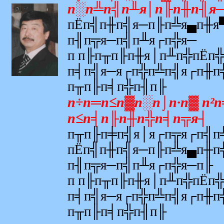
п░п╩п╣п╨я│п╟п╫п╢я
пЁп╣п╫п╣я─п╟п╩я▄п╫я
п╢п╦я─п╣п╨я┌п╬я─
п п╟п╥п╟п╫я│п╨п╬пЁп
п╡п╣я─я┌п╬п╩п╣я┌п╫п
п╥п╟п╡п╬п╢п╟
п÷п═п≤п▓п░п⌡п·п▓ п²
п≤п╡п╟п╫п╬п╡п╦я┤
п╥п╟п╪п╣я│я┌п╦я┌п╣п
пЁп╣п╫п╣я─п╟п╩я▄п╫п
п╢п╦я─п╣п╨я┌п╬я─п╟
п п╟п╥п╟п╫я│п╨п╬пЁп
п╡п╣я─я┌п╬п╩п╣я┌п╫п
п╥п╟п╡п╬п╢п╟